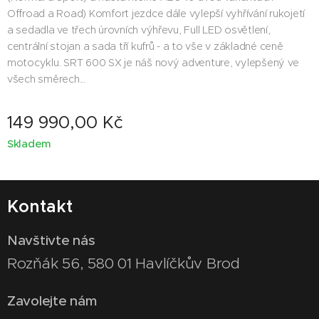
Offroad a Road) Komfort jezdce dále vylepší vyhřívání rukojetí
a sedadla ve třech úrovních výhřevu, Full LED osvětlení,
centrální stojan a sada tří kufrů - a to vše v základné ceně
motocyklu. SRT 600 SX je náš nový adventure, vylepšený ve
všech směrech...
149 990,00
Kč
Skladem
Kontakt
Navštivte nás
Rozňák 56, 580 01 Havlíčkův Brod
Zavolejte nám