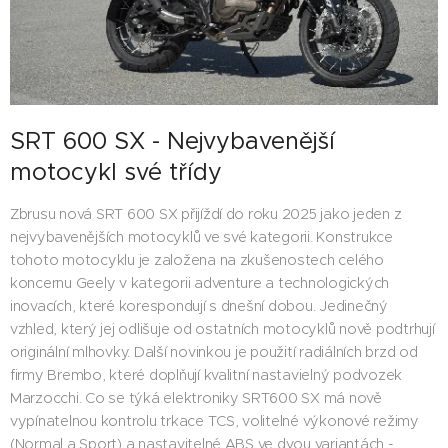
SRT 600 SX - Nejvybavenější
motocykl své třídy
Zbrusu nová SRT 600 SX přijíždí do roku 2025 jako jeden z
nejvybavenějších motocyklů ve své kategorii. Konstrukce
tohoto motocyklu je založena na zkušenostech celého
koncernu Geely v kategorii adventure a technologických
inovacích, které korespondují s dnešní dobou. Jedinečný
vzhled, který jej odlišuje od ostatních motocyklů nově podtrhují
originální mlhovky. Další novinkou je použití radiálních brzd od
firmy Brembo, které doplňují kvalitní nastavielný podvozek
Marzocchi. Co se týká elektroniky SRT600 SX má nově
vypínatelnou kontrolu trkace TCS, volitelné výkonové režimy
(Normal a Sport) a nastavitelné ABS ve dvou variantách -