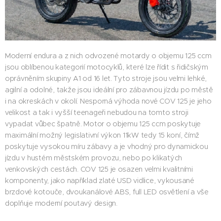
Moderní endura a z nich odvozené motardy o objemu 125 ccm
jsou oblíbenou kategorií motocyklů, které lze řídit s řidičským
oprávněním skupiny A1 od 16 let. Tyto stroje jsou velmi lehké,
agilní a odolné, takže jsou ideální pro zábavnou jízdu po městě
i na okreskách v okolí. Nesporná výhoda nové COV 125 je jeho
velikost a tak i vyšší teenageři nebudou na tomto stroji
vypadat vůbec špatně. Motor o objemu 125 ccm poskytuje
maximální možný legislativní výkon 11kW tedy 15 koní, čímž
poskytuje vysokou míru zábavy a je vhodný pro dynamickou
jízdu v hustém městském provozu, nebo po klikatých
venkovských cestách. COV 125 je osazen velmi kvalitními
komponenty, jako například zlaté USD vidlice, vykousané
brzdové kotouče, dvoukanálové ABS, full LED osvětlení a vše
doplňuje moderní poutavý design.