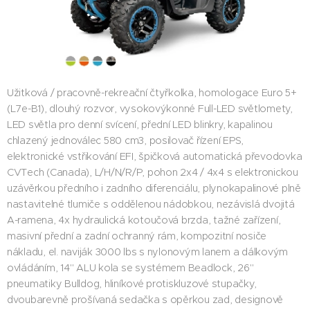
Užitková / pracovně-rekreační čtyřkolka, homologace Euro 5+
(L7e-B1), dlouhý rozvor, vysokovýkonné Full-LED světlomety,
LED světla pro denní svícení, přední LED blinkry, kapalinou
chlazený jednoválec 580 cm3, posilovač řízení EPS,
elektronické vstřikování EFI, špičková automatická převodovka
CVTech (Canada), L/H/N/R/P, pohon 2x4 / 4x4 s elektronickou
uzávěrkou předního i zadního diferenciálu, plynokapalinové plně
nastavitelné tlumiče s oddělenou nádobkou, nezávislá dvojitá
A-ramena, 4x hydraulická kotoučová brzda, tažné zařízení,
masivní přední a zadní ochranný rám, kompozitní nosiče
nákladu, el. naviják 3000 lbs s nylonovým lanem a dálkovým
ovládáním, 14" ALU kola se systémem Beadlock, 26"
pneumatiky Bulldog, hliníkové protiskluzové stupačky,
dvoubarevně prošívaná sedačka s opěrkou zad, designově